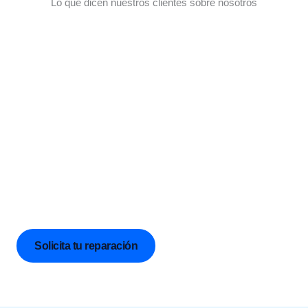
Lo que dicen nuestros clientes sobre nosotros
¿Listo para reparar tu móvil sin moverte de casa?
Contáctanos hoy mismo y agenda tu reparación rápida y
segura.
Vamos hasta tu domicilio, oficina o empresa con nuestra
furgoneta-taller totalmente equipada.
Rápido, profesional y con garantía real.
Solicita tu reparación